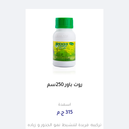
روت باور 250سم
اسمدة
315 ج.م
تركيبه فريدة لتنشيط نمو الجذور و زياده