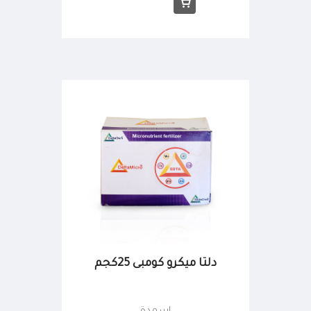
دلتا ميكرو كومبى 25كجم