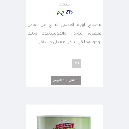
سماد
215 ج.م
مصحح اوجه القصور الناتج عن نقص
عنصري البورون والمولبيدنيوم وذلك
لوجودهما في شكل معدني مستقر
اعلمني عند التوفر