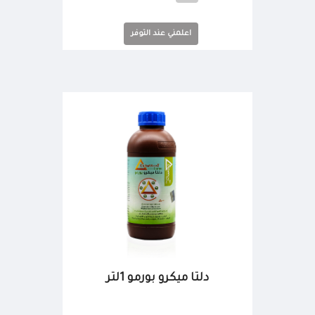
اعلمني عند التوفر
دلتا ميكرو بورمو 1لتر