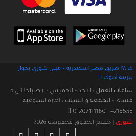
ك ٢٨ طريق مصر اسكندرية - مبني شوري بجوار
بنزينة أدنوك
ساعات العمل :
الاحد - الخميس : ١٠ صباحا الي ٥
مساءا - الجمعة و السبت : اجازة اسبوعية
01207111160
216558+
شورى
| جميع الحقوق محفوظة
2026