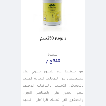
رازومار 250سم
اسمدة
340 ج.م
هو منشط عام للجذور يحتوي علي
مستخلص من الطحالب البحرية الغنيه
بالأحماض الأمينيه والمركبات الدافعه
لنمو الجذور غني بالعناصر الكبري
والصغرى التى تمتلك أثرا ًعلى تنميه