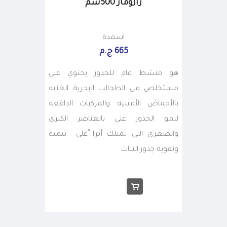
رازومار 500سم
اسمدة
665 ج.م
هو منشط عام للجذور يحتوي علي
مستخلص من الطحالب البحرية الغنيه
بالأحماض الأمينيه والمركبات الدافعه
لنمو الجذور غني بالعناصر الكبري
والصغرى التى تمتلك أثرا ًعلى تنميه
وتقويه جذور النبات