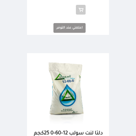
اعلمني عند التوفر
دلتا لنت سولب 12-60-0 25كجم