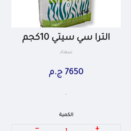
الترا سي سيتي 10كجم
سماد
7650 ج.م
-
الكمية
−
+