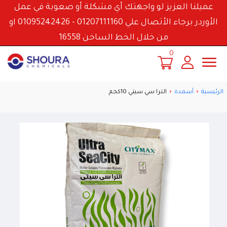
عميلنا العزيز لو واجهتك أي مشكلة أو صعوبة في عمل
الأوردر برجاء الأتصال علي 01207111160 - 01095242426 او
من خلال الخط الساخن 16558
0
الرئيسية
أسمدة
الترا سي سيتي 10كجم