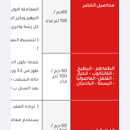
محاصيل الخضر
المعاملة الاولي مع بد
60جم /
التزهير ويكرر الرش بي
100 لتر ماء
كل رشة واخري 10 ايام
( لتنشيط النمو الخ
)
عندما تكون النباتات 
الطماطم – البطيخ
60 جم /
طور من 2-3 ورقات
– الكانتالوب – الخيار
100 لتر
– الفلفل- الفاصوليا
حاله الشتلات يتم رش
ماء
– البسلة – الباذنجان
بعد الشتل ب 8-10 ايام
( لزيادة العقد )
يستخدم معاملتين
60 جم /