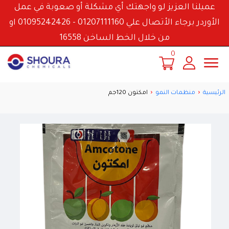
عميلنا العزيز لو واجهتك أي مشكلة أو صعوبة في عمل
الأوردر برجاء الأتصال علي 01207111160 - 01095242426 او
من خلال الخط الساخن 16558
0
الرئيسية
منظمات النمو
امكتون 120جم