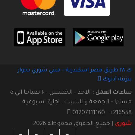
ك ٢٨ طريق مصر اسكندرية - مبني شوري بجوار
بنزينة أدنوك
ساعات العمل :
الاحد - الخميس : ١٠ صباحا الي ٥
مساءا - الجمعة و السبت : اجازة اسبوعية
01207111160
216558+
شورى
| جميع الحقوق محفوظة
2026