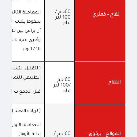
60جم /
المعاملة الثانية قبل
تفاح – كمثري
100 لتر
سقوط بتلات الأزهار 
ماء
أن يراعي بين كل معا
وأخري فترة لا تقل عن
10-12 يوم
( لتقليل التساقط
الطبيعي للثمار )
60 جم
التفاح
/100 لتر
ماء
قبل الجمع ب 21 يوم
( لزيادة العقد )
المعاملة الأولي: مع
60 جم /
الموالح – برقوق –
بداية الأزهار