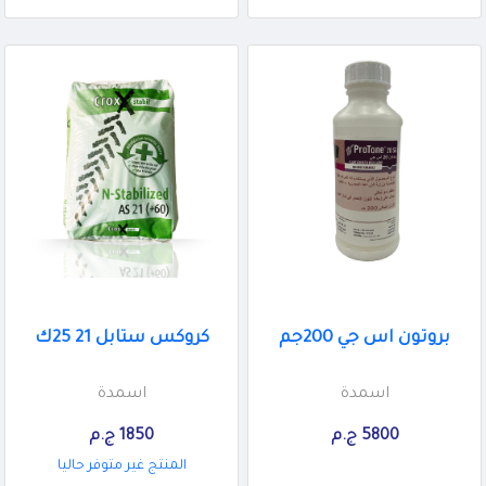
بروتون اس جي 200جم
كروكس ستابل 21 25ك
اسمدة
اسمدة
5800 ج.م
1850 ج.م
المنتج غير متوفر حاليا