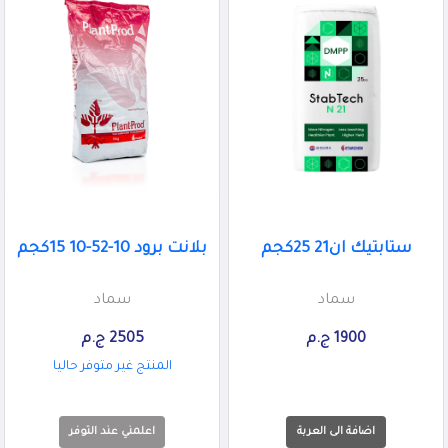
ستابتيك ان21 25كجم
بلانت برود 10-52-10 15كجم
سماد
سماد
1900 ج.م
2505 ج.م
المنتج غير متوفر حاليا
اعلمني عند التوفر