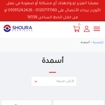
عميلنا العزيز لو واجهتك أي مشكلة أو صعوبة في عمل
الأوردر برجاء الأتصال علي 01207111160 - 01095242426 او
من خلال الخط الساخن 16558
0
الرئيسية
أسمدة
أسمدة