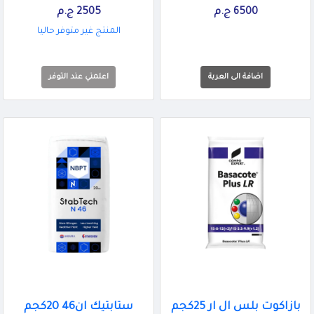
6500 ج.م
2505 ج.م
المنتج غير متوفر حاليا
اعلمني عند التوفر
بازاكوت بلس ال ار 25كجم
ستابتيك ان46 20كجم