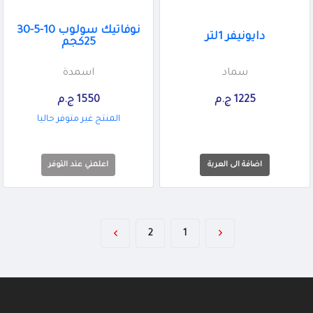
نوفاتيك سولوب 10-5-30
دايونيفر 1لتر
25كجم
سماد
اسمدة
1225 ج.م
1550 ج.م
المنتج غير متوفر حاليا
اعلمني عند التوفر
2
1